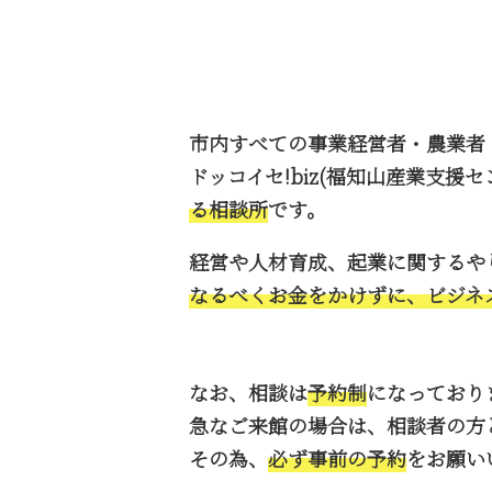
市内すべての事業経営者・農業者
ドッコイセ!biz(福知山産業支
る相談所
です。
経営や人材育成、起業に関するや
なるべくお金をかけずに、ビジネ
なお、相談は
予約制
になっており
急なご来館の場合は、相談者の方
その為、
必ず事前の予約
をお願い