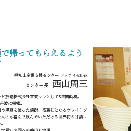
顔で帰ってもらえるよう
す
福知山産業支援センター ドッコイセ!biz
西山周三
センター長
レビ放送株式会社営業マンとして5年間勤務。
、丹波に帰郷。
栗や黒豆を使った焼酎、酒蔵初となるホワイトブ
な人にも喜んで飲んでいただける世界初の甘酒ヨ
た。
世界35カ国への輸出も実現。