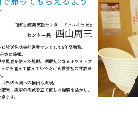
顔で帰ってもらえるよう
す
福知山産業支援センター ドッコイセ!biz
西山周三
センター長
レビ放送株式会社営業マンとして5年間勤務。
、丹波に帰郷。
栗や黒豆を使った焼酎、酒蔵初となるホワイトブ
な人にも喜んで飲んでいただける世界初の甘酒ヨ
た。
世界35カ国への輸出も実現。
た結果、実家の酒蔵を立て直した経験を活かし、
いきます。