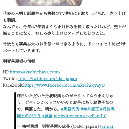
代表の人柄と話題性から複数のTV番組にも取り上げられ、売り上げ
も順調。
なんでも、今年は2年前よりも正月休みを長く取ったけれど、売上が
減ることはなく、むしろ売り上げはアップしたとのこと。
今後とも事業拡大のお手伝いができるように、ドッコイセ！bizがサ
ポートしていきます。
明智茶屋様の情報
HP:
https://akechichaya.com/
Twitter:
https://twitter.com/akc_japan
Facebook:
https://www.facebook.com/akechi.cyaya/
昨日いただいた丹波戦国ものがたりってゆうまんじゅ
う。デザインがカッコいいのとお茶にあうお菓子なの
で、興奮した。朝から。
#明智光秀
#赤井直正
#丹波戦
国ものがたり
#藤屋
pic.twitter.com/ryeRactfuJ
— 植村勇輝 | 明智茶屋の店長 (@akc_japan)
Januar