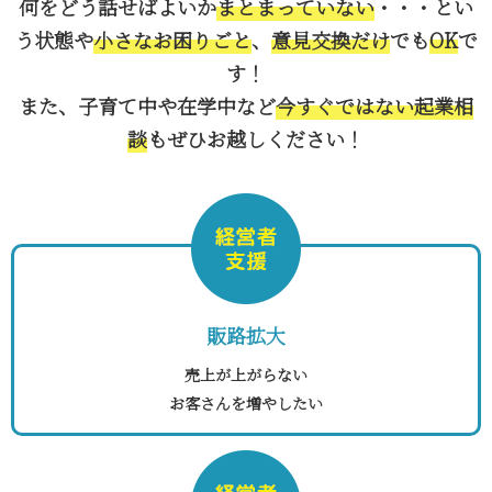
何をどう話せばよいか
まとまっていない
・・・とい
う状態や
小さなお困りごと
、
意見交換だけ
でも
OK
で
す！
また、子育て中や在学中など
今すぐではない起業相
談
もぜひお越しください！
販路拡大
売上が上がらない
お客さんを増やしたい