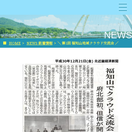
NEWS
■
HOME
>
NEWS 新着情報
>
＼ 第1回 福知山地域クラウド交流会 ／