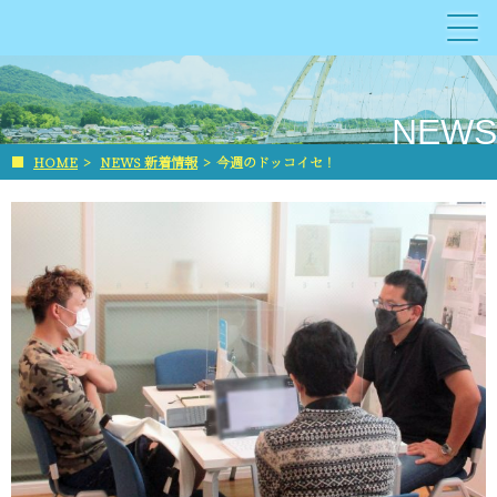
NEWS
■
HOME
>
NEWS 新着情報
>
今週のドッコイセ！